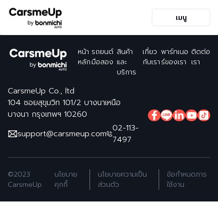
เมนู
หน้า
รถยนต์
สินค้า
เกี่ยว
พาร์ทเนอ
ติดต่อ
หลัก
มือสอง
และ
กับเรา
ร์ของเรา
เรา
บริการ
CarsmeUp Co., ltd
104 ซอยสุขุมวิท 101/2 บางนาเหนือ
บางนา กรุงเทพฯ 10260
02-113-
support@carsmeup.com
7497
©2023
นโยบาย
นโยบายความเป็น
ข้อกำหนดการ
CarsmeUp
คุกกี้
ส่วนตัว
ใช้งาน