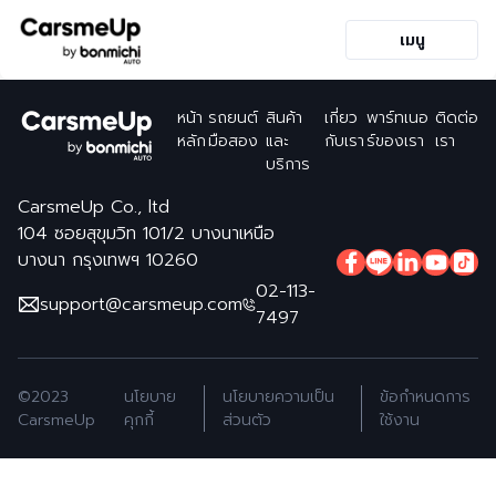
เมนู
หน้า
รถยนต์
สินค้า
เกี่ยว
พาร์ทเนอ
ติดต่อ
หลัก
มือสอง
และ
กับเรา
ร์ของเรา
เรา
บริการ
CarsmeUp Co., ltd
104 ซอยสุขุมวิท 101/2 บางนาเหนือ
บางนา กรุงเทพฯ 10260
02-113-
support@carsmeup.com
7497
©2023
นโยบาย
นโยบายความเป็น
ข้อกำหนดการ
CarsmeUp
คุกกี้
ส่วนตัว
ใช้งาน