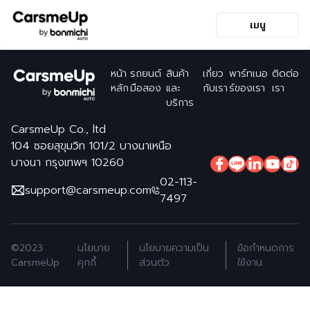
เมนู
หน้า
รถยนต์
สินค้า
เกี่ยว
พาร์ทเนอ
ติดต่อ
หลัก
มือสอง
และ
กับเรา
ร์ของเรา
เรา
บริการ
CarsmeUp Co., ltd
104 ซอยสุขุมวิท 101/2 บางนาเหนือ
บางนา กรุงเทพฯ 10260
02-113-
support@carsmeup.com
7497
©2023
นโยบาย
นโยบายความเป็น
ข้อกำหนดการ
CarsmeUp
คุกกี้
ส่วนตัว
ใช้งาน