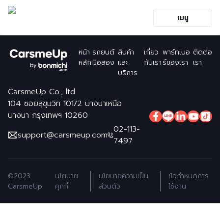
เมนู
หน้า
รถยนต์
สินค้า
เกี่ยว
พาร์ทเนอ
ติดต่อ
หลัก
มือสอง
และ
กับเรา
ร์ของเรา
เรา
บริการ
CarsmeUp Co., ltd
104 ซอยสุขุมวิท 101/2 บางนาเหนือ
บางนา กรุงเทพฯ 10260
02-113-
support@carsmeup.com
7497
©2023
นโยบาย
นโยบายความเป็น
ข้อกำหนดการ
CarsmeUp
คุกกี้
ส่วนตัว
ใช้งาน